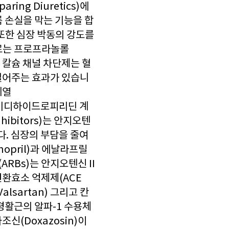
ng Diuretics)에
륨 손실을 막는 기능을 합
또한 심장 박동의 강도를
류로는 프로프라놀롤
다. 칼슘 채널 차단제는 혈
덜어주는 효과가 있습니
계열
 같은 비디하이드로피리딘 계
hibitors)는 안지오텐
다. 심장의 부담을 줄여
opril)과 에날라프릴
(ARBs)는 안지오텐신 II
전환효소 억제제(ACE
alsartan) 그리고 칸
관 평활근의 알파-1 수용체
신(Doxazosin)이