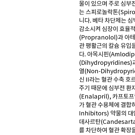
물이 있으며 주로 심부전 
는 스피로놀락톤(Spir
니다. 베타 차단제는 
감소시켜 심장이 효율적
(Propranolol)과 
관 평활근의 칼슘 유입
다. 아목시핀(Amlodi
(Dihydropyridin
열(Non-Dihydropy
신 II라는 혈관 수축 
주기 때문에 심부전 환자
(Enalapril), 카프
가 혈관 수용체에 결합
Inhibitors) 약물의
데사르탄(Candesart
를 차단하여 혈관 확장을 