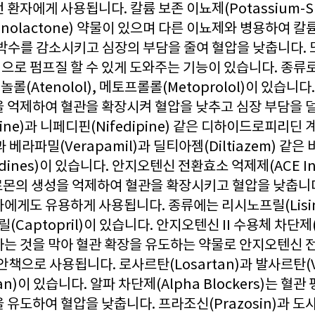
환자에게 사용됩니다. 칼륨 보존 이뇨제(Potassium-Spari
onolactone) 약물이 있으며 다른 이뇨제와 병용하여 칼
심박수를 감소시키고 심장의 부담을 줄여 혈압을 낮춥니다. 
으로 펌프질 할 수 있게 도와주는 기능이 있습니다. 종
아테놀롤(Atenolol), 메토프롤롤(Metoprolol)이 있습니
을 억제하여 혈관을 확장시켜 혈압을 낮추고 심장 부담을 
pine)과 니페디핀(Nifedipine) 같은 디하이드로피리딘 
es)과 베라파밀(Verapamil)과 딜티아젬(Diltiazem)
ridines)이 있습니다. 안지오텐신 전환효소 억제제(ACE In
호르몬의 생성을 억제하여 혈관을 확장시키고 혈압을 낮춥니
에게도 유용하게 사용됩니다. 종류에는 리시노프릴(Lisin
토프릴(Captopril)이 있습니다. 안지오텐신 II 수용체 차단제
하는 것을 막아 혈관 확장을 유도하는 약물로 안지오텐신 
 대안책으로 사용됩니다. 로사르탄(Losartan)과 발사르탄(V
an)이 있습니다. 알파 차단제(Alpha Blockers)는 혈
유도하여 혈압을 낮춥니다. 프라조신(Prazosin)과 도사조